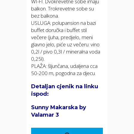
WI-FI. Dvokrevetne sobe imaju
balkon. Trokrevetne sobe su
bez balkona.
USLUGA: polupansion na bazi
buffet doručka i buffet stil
večere (juha, predjelo, meni
glavno jelo, piće uz večeru: vino
0,2l / pivo 0,3l / mineralna voda
0,25l).
PLAŽA: šljunčana, udaljena cca
50-200 m, pogodna za djecu.
Detaljan cjenik na linku
ispod:
Sunny Makarska by
Valamar 3