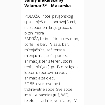
Sunny Makarska by
Valamar 3* – Makarska
POLOŽAJ: hotel paviljonskog
tipa, smješten u borovoj šumi,
na zapadnom kraju grada, u
blizini mora.
SADRŽAJI: klimatizirani restoran,
coffe e bar, TV sala, bar,
mjenjačnica, sef, terasa,
mjenjačnica, sef; sportska
animacija: tenis tereni, stolni
tenis, mini golf, igralište za igre s
loptom, sportovi na vodi;
animacija za djecu.
SOBE: dvokrevetne i
trokrevetne sobe. Sve sobe
imaju kupaonicu (tuš, WC),
telefon, hladnjak, ventilator, TV,