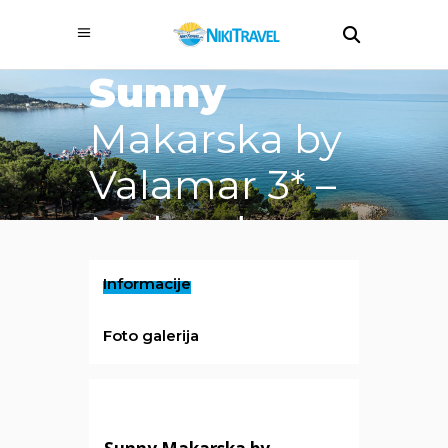
/ cijena već od
Sunny
Makarska by
Valamar 3* –
Makarska
Informacije
Foto galerija