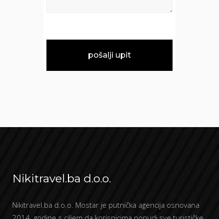
Nikitravel.ba d.o.o.
Nikitravel.ba d.o.o. Mostar je putnička agencija osnovana
2014. godine s ciljem da korisnicima ponudi sve turističke