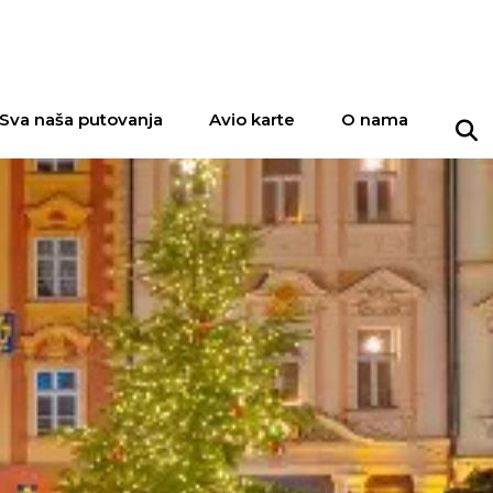
Sva naša putovanja
Avio karte
O nama