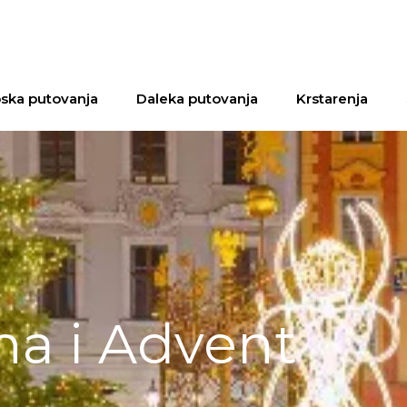
ska putovanja
Daleka putovanja
Krstarenja
na i Advent