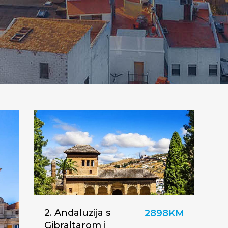
2. Andaluzija s
2898KM
Gibraltarom i