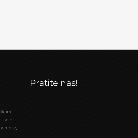
Pratite nas!
likom:
busnih
 odmore,