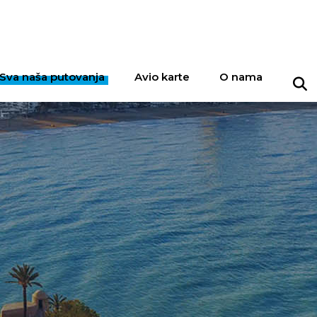
Sva naša putovanja
Avio karte
O nama