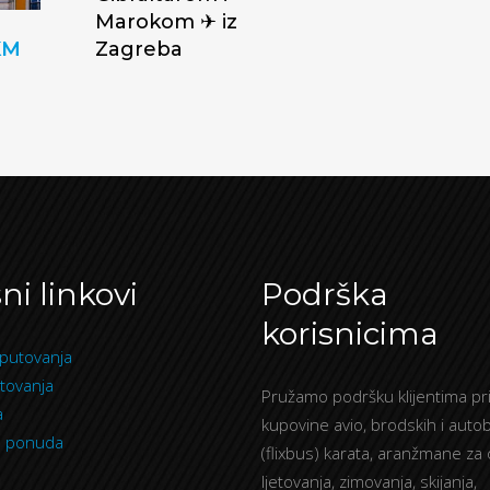
Marokom ✈ iz
KM
Zagreba
ni linkovi
Podrška
korisnicima
putovanja
tovanja
Pružamo podršku klijentima pri
a
kupovine avio, brodskih i auto
a ponuda
(flixbus) karata, aranžmane za
ljetovanja, zimovanja, skijanja,