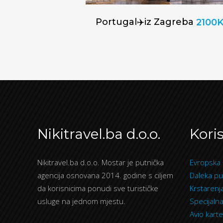
Portugal✈️iz Zagreba
2100
Nikitravel.ba d.o.o.
Koris
Nikitravel.ba d.o.o. Mostar je putnička
Evropska 
agencija osnovana 2014. godine s ciljem
Daleka pu
da korisnicima ponudi sve turističke
Krstarenj
usluge na jednom mjestu.
Specijaln
Avio karte