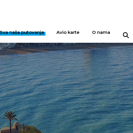
Sva naša putovanja
Avio karte
O nama