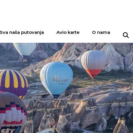
Sva naša putovanja
Avio karte
O nama