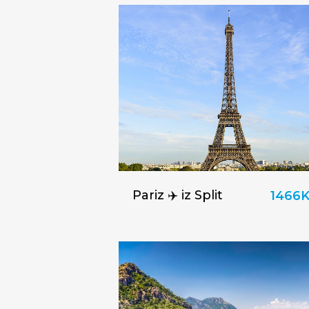
Pariz ✈️ iz Split
1466