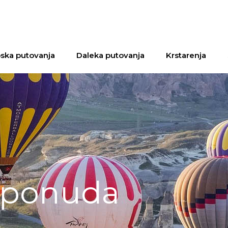
ska putovanja
Daleka putovanja
Krstarenja
a ponuda