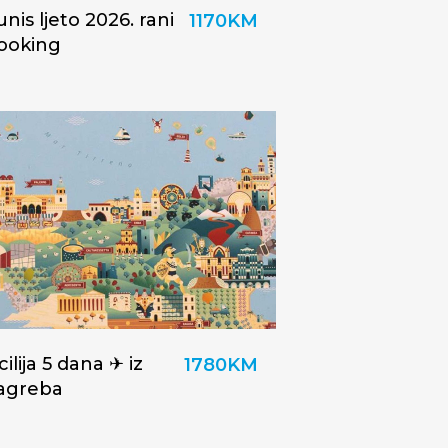
unis ljeto 2026. rani
1170KM
ooking
cilija 5 dana ✈ iz
1780KM
agreba