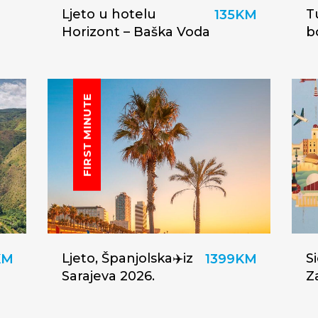
Ljeto u hotelu
T
135KM
Horizont – Baška Voda
b
FIRST MINUTE
Ljeto, Španjolska✈️iz
Si
KM
1399KM
Sarajeva 2026.
Z