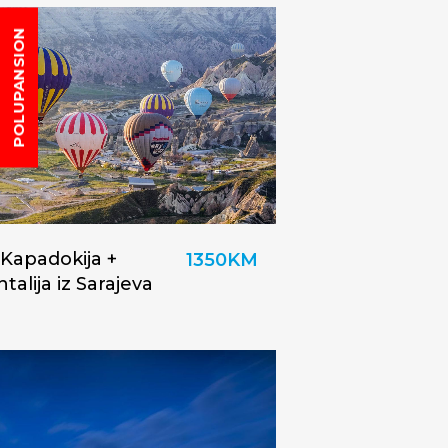
POLUPANSION
. Kapadokija +
1350KM
talija iz Sarajeva