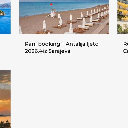
Rani booking – Antalija ljeto
R
2026.✈️iz Sarajeva
C