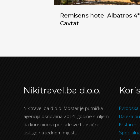
Remisens hotel Albatros 4*
Cavtat
Nikitravel.ba d.o.o.
Koris
Nikitravel.ba d.o.o. Mostar je putnička
Evropska 
agencija osnovana 2014. godine s ciljem
Daleka pu
da korisnicima ponudi sve turističke
Krstarenj
usluge na jednom mjestu.
Specijaln