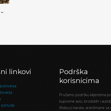
 –
ni linkovi
Podrška
korisnicima
putovanja
tovanja
Pružamo podršku klijentima pri
a
kupovine avio, brodskih i auto
a ponuda
(flixbus) karata, aranžmane za