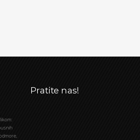
Pratite nas!
likom:
busnih
 odmore,