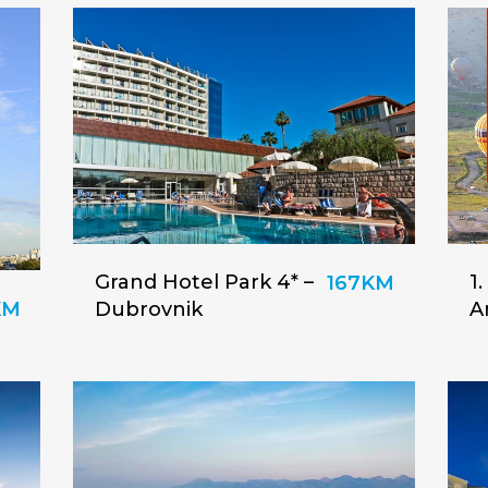
Grand Hotel Park 4* –
1
167KM
KM
Dubrovnik
An