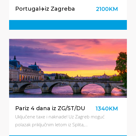
Portugal✈️iz Zagreba
2100KM
Pariz 4 dana iz ZG/ST/DU
1340KM
Uključene taxe i naknade! Uz Zagreb moguć
polazak priključnim letom iz Splita,…