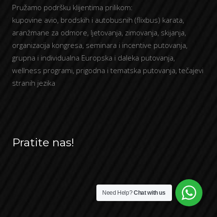
Pružamo podršku klijentima prilikom:
kupovine avio, brodskih i autobusnih (flixbus) karata,
aranžmane za odmore, ljetovanja, zimovanja, skijanja,
organizacija kongresa, seminara i incentive putovanja,
grupna i individualna Europska i daleka putovanja,
wellness programi, prigodna i tematska putovanja, tečajevi
stranih jezika
Pratite nas!
Need Help?
Chat with us