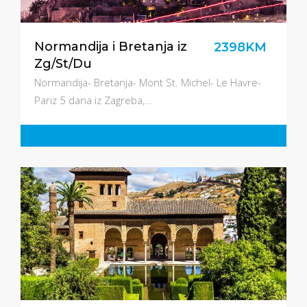
Normandija i Bretanja iz
2398KM
Zg/St/Du
Normandija- Bretanja- Mont St. Michel- Le Havre-
Pariz 5 dana iz Zagreba,…