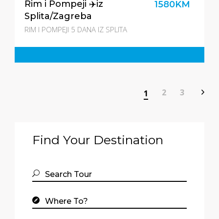
Rim i Pompeji ✈️iz
1580KM
Splita/Zagreba
RIM I POMPEJI 5 DANA IZ SPLITA
2
3
1
Find Your Destination