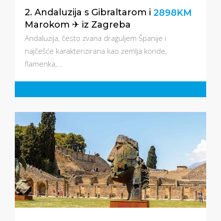
2. Andaluzija s Gibraltarom i
2898KM
Marokom ✈ iz Zagreba
Andaluzija, često zvana draguljem Španije i
najčešće karakterizirana kao zemlja koride,
flamenka,…