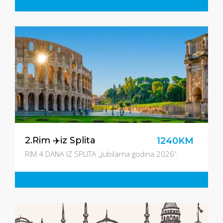
2.Rim ✈️iz Splita
1240KM
RIM 4 DANA IZ SPLITA „Jubilarna godina 2026“.