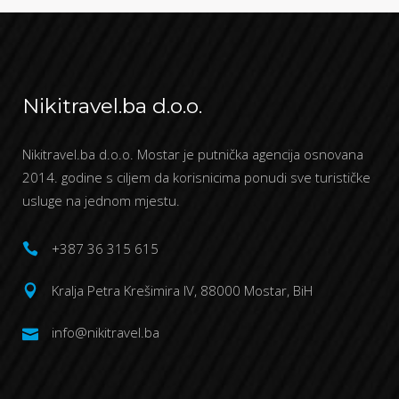
Nikitravel.ba d.o.o.
Nikitravel.ba d.o.o. Mostar je putnička agencija osnovana
2014. godine s ciljem da korisnicima ponudi sve turističke
usluge na jednom mjestu.
+387 36 315 615
Kralja Petra Krešimira IV, 88000 Mostar, BiH
info@nikitravel.ba