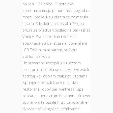
balkon. 122 sobe i 3 hotelska
apartmana imaju panoramski pogled na
more i otoke ili su okrenute na morsku
stranu. S balkona preostalih 7 soba
pruža se predivan pogled na park i grad
Vodice. Sve sobe, kao i hotelski
apartmani, su klimatizirani, opremljeni
LCD TV-om, mini barom, sefom i
sušilom za kosu.
Uz prostranu recepciju u ulaznom
prostoru, u hotelu se nalaze i svi ostali
sadržaji koji će Vam osigurati ugodan i
ispunjen boravak kao što su dva
restorana, lobby bar, wellness i spa
centar sa unutarnjim bazenom i fitness
dvoranom te ostale multifunkcionalne
dvorane za kongrese, seminare ili