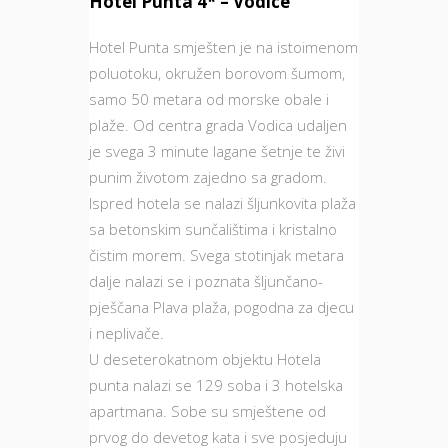
Hotel Punta 4* – Vodice
Hotel Punta smješten je na istoimenom
poluotoku, okružen borovom šumom,
samo 50 metara od morske obale i
plaže. Od centra grada Vodica udaljen
je svega 3 minute lagane šetnje te živi
punim životom zajedno sa gradom.
Ispred hotela se nalazi šljunkovita plaža
sa betonskim sunčalištima i kristalno
čistim morem. Svega stotinjak metara
dalje nalazi se i poznata šljunčano-
pješčana Plava plaža, pogodna za djecu
i neplivače.
U deseterokatnom objektu Hotela
punta nalazi se 129 soba i 3 hotelska
apartmana. Sobe su smještene od
prvog do devetog kata i sve posjeduju