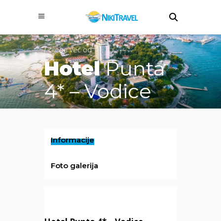
/ cijena već od
Hotel
Punta
4* – Vodice
Informacije
Foto galerija