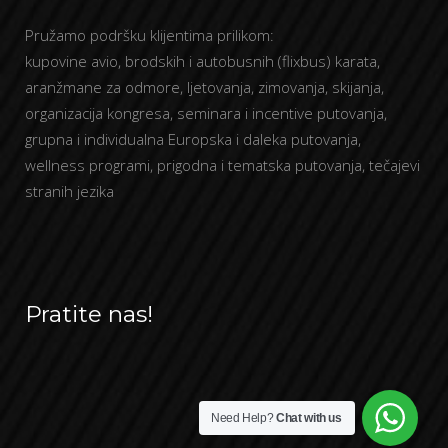
Pružamo podršku klijentima prilikom:
kupovine avio, brodskih i autobusnih (flixbus) karata,
aranžmane za odmore, ljetovanja, zimovanja, skijanja,
organizacija kongresa, seminara i incentive putovanja,
grupna i individualna Europska i daleka putovanja,
wellness programi, prigodna i tematska putovanja, tečajevi
stranih jezika
Pratite nas!
Need Help?
Chat with us