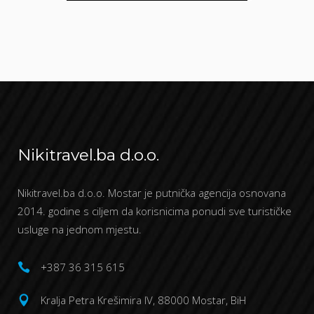
Nikitravel.ba d.o.o.
Nikitravel.ba d.o.o. Mostar je putnička agencija osnovana
2014. godine s ciljem da korisnicima ponudi sve turističke
usluge na jednom mjestu.
+387 36 315 615
Kralja Petra Krešimira IV, 88000 Mostar, BiH