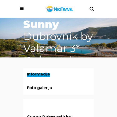
/ cijena već od
Sunny
Dubrovnik by
Valamar 3* –
Dubrovnik
Informacije
Foto galerija