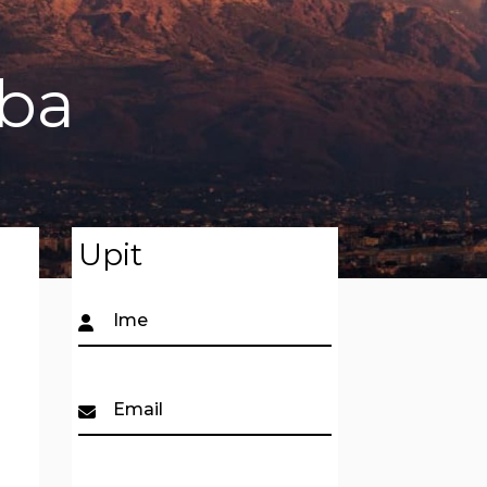
eba
Upit