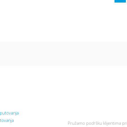
ni linkovi
Podrška
korisnicima
putovanja
tovanja
Pružamo podršku klijentima pri