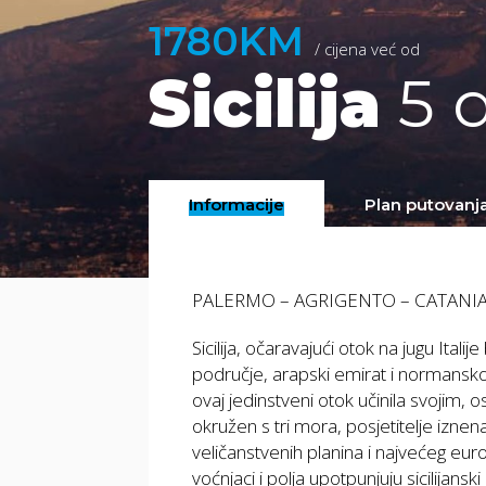
1780KM
/ cijena već od
Sicilija
5 d
Informacije
Plan putovanj
PALERMO – AGRIGENTO – CATANIA
Sicilija, očaravajući otok na jugu Italij
područje, arapski emirat i normansko
ovaj jedinstveni otok učinila svojim, os
okružen s tri mora, posjetitelje iznen
veličanstvenih planina i najvećeg eur
voćnjaci i polja upotpunjuju sicilijanski