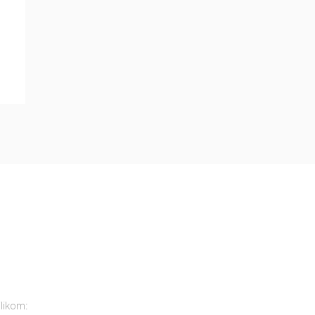
Pratite nas!
likom: