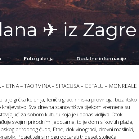
ana ✈ iz Zagr
a
Foto galerija
Dodatne informacije
 – ETNA – TAORMINA – SIRACUSA – CEFALU – MONREALE
e bila je grčka kolonija, fenički grad, rimska provincija, bizantsko
 kraljevstvo. Sva drevna stanovništva tijekom vremena su
tavljajući za sobom kulturu koja je i danas vidljiva. Otok,
ađuje svojim prirodnim ljepotama, to je dom slikovitih plaža,
opskog prirodnog čuda, Etne, dok vinogradi, drevni maslinici,
 krajolik. Posjetitelji si mogu dočarati trideset stoljeća