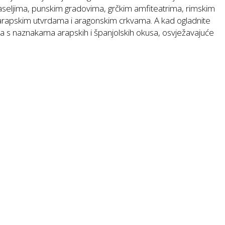
naseljima, punskim gradovima, grčkim amfiteatrima, rimskim
apskim utvrdama i aragonskim crkvama. A kad ogladnite
a s naznakama arapskih i španjolskih okusa, osvježavajuće