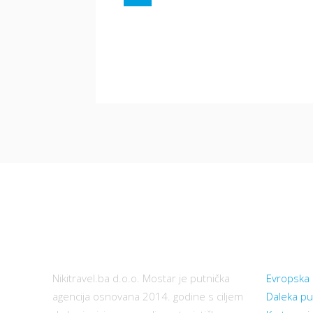
Nikitravel.ba d.o.o.
Koris
Nikitravel.ba d.o.o. Mostar je putnička
Evropska 
agencija osnovana 2014. godine s ciljem
Daleka pu