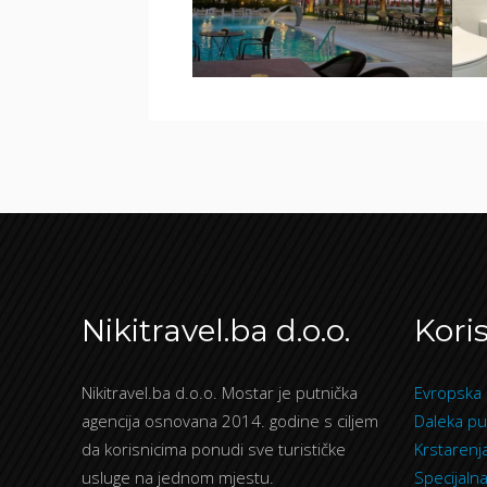
Nikitravel.ba d.o.o.
Koris
Nikitravel.ba d.o.o. Mostar je putnička
Evropska 
agencija osnovana 2014. godine s ciljem
Daleka pu
da korisnicima ponudi sve turističke
Krstarenj
usluge na jednom mjestu.
Specijaln