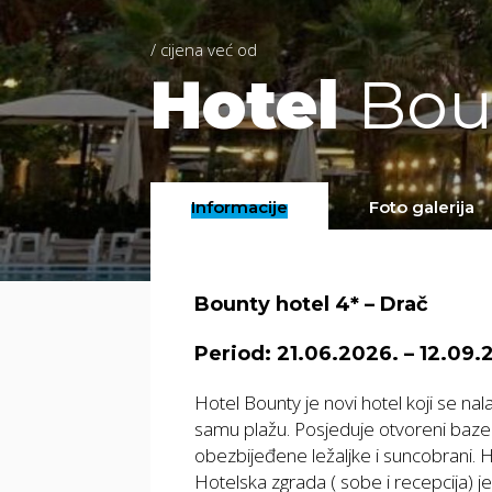
/ cijena već od
Hotel
Boun
Informacije
Foto galerija
Bounty hotel 4* – Drač
Period: 21.06.2026. – 12.09.
Hotel Bounty je novi hotel koji se na
samu plažu. Posjeduje otvoreni baze
obezbijeđene ležaljke i suncobrani. H
Hotelska zgrada ( sobe i recepcija) je