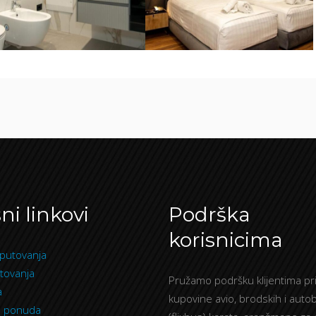
ni linkovi
Podrška
korisnicima
putovanja
tovanja
Pružamo podršku klijentima pri
a
kupovine avio, brodskih i auto
a ponuda