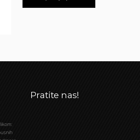
Pratite nas!
likom:
busnih