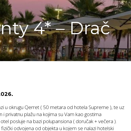
ty 4* – Drač
2026.
lazi u okrugu Qerret ( 50 metara od hotela Supreme ), te uz
n i privatnu plažu na kojima su Vam kao gostima
otel posluje na bazi polupansiona ( doručak + večera ).
 fizički odvojena od objekta u kojem se nalazi hotelski