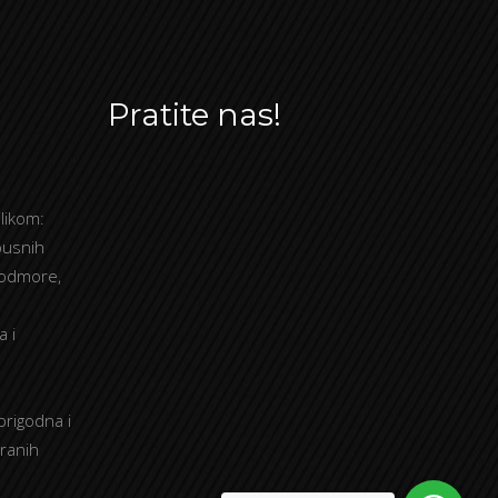
Pratite nas!
likom:
busnih
 odmore,
a i
prigodna i
tranih