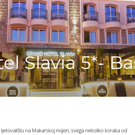
el Slavia 5*- B
etovalištu na Makarskoj rivijeri, svega nekoliko koraka od