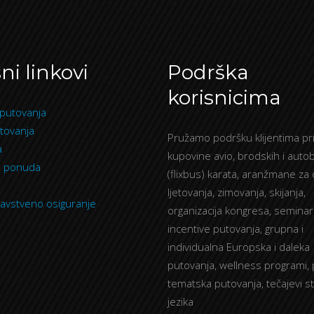
ni linkovi
Podrška
korisnicima
putovanja
tovanja
Pružamo podršku klijentima pri
a
kupovine avio, brodskih i auto
a ponuda
(flixbus) karata, aranžmane za
ljetovanja, zimovanja, skijanja,
avstveno osiguranje
organizacija kongresa, seminar
incentive putovanja, grupna i
individualna Europska i daleka
putovanja, wellness programi, 
tematska putovanja, tečajevi s
jezika