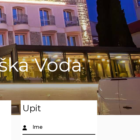
aška Voda
Upit