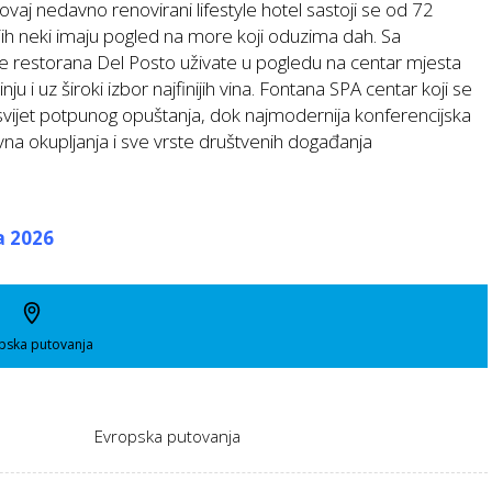
ovaj nedavno renovirani lifestyle hotel sastoji se od 72
h neki imaju pogled na more koji oduzima dah. Sa
te restorana Del Posto uživate u pogledu na centar mjesta
 i uz široki izbor najfinijih vina. Fontana SPA centar koji se
vijet potpunog opuštanja, dok najmodernija konferencijska
vna okupljanja i sve vrste društvenih događanja
a 2026
pska putovanja
Evropska putovanja