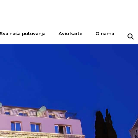
Sva naša putovanja
Avio karte
O nama