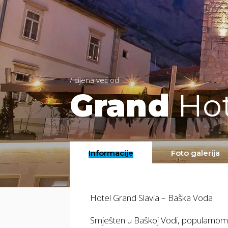
/ cijena već od
Grand
Hot
Informacije
Foto galerija
Hotel Grand Slavia – Baška Voda
Smješten u Baškoj Vodi, popularnom lj