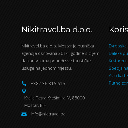
Nikitravel.ba d.o.o.
Koris
Nikitravel.ba d.o.o. Mostar je putnička
Evropska 
agencija osnovana 2014. godine s ciljem
Daleka pu
da korisnicima ponudi sve turističke
Krstarenj
usluge na jednom mjestu.
Specijaln
Avio karte
Putno zdr
+387 36 315 615
Kralja Petra Krešimira IV, 88000
Mostar, BiH
info@nikitravel.ba