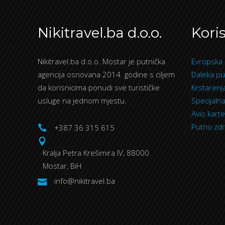
Nikitravel.ba d.o.o.
Koris
Nikitravel.ba d.o.o. Mostar je putnička
Evropska 
agencija osnovana 2014. godine s ciljem
Daleka pu
da korisnicima ponudi sve turističke
Krstarenj
usluge na jednom mjestu.
Specijaln
Avio karte
Putno zdr
+387 36 315 615
Kralja Petra Krešimira IV, 88000
Mostar, BiH
info@nikitravel.ba