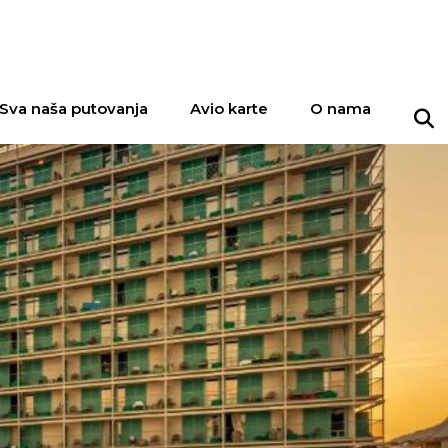
Sva naša putovanja
Avio karte
O nama