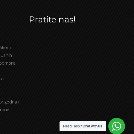
Pratite nas!
likom:
busnih
 odmore,
a i
prigodna i
tranih
Need Help?
Chat with us