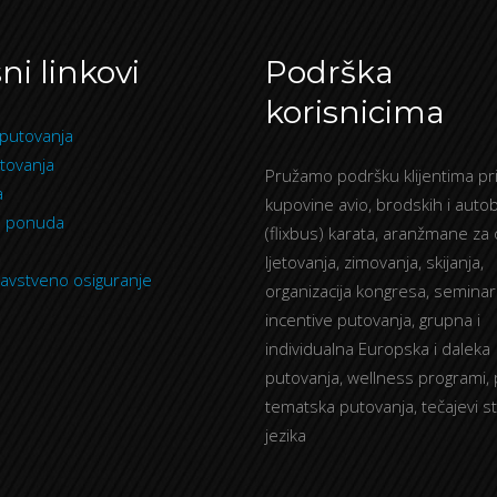
ni linkovi
Podrška
korisnicima
putovanja
tovanja
Pružamo podršku klijentima pri
a
kupovine avio, brodskih i auto
a ponuda
(flixbus) karata, aranžmane za
ljetovanja, zimovanja, skijanja,
avstveno osiguranje
organizacija kongresa, seminar
incentive putovanja, grupna i
individualna Europska i daleka
putovanja, wellness programi, 
tematska putovanja, tečajevi s
jezika