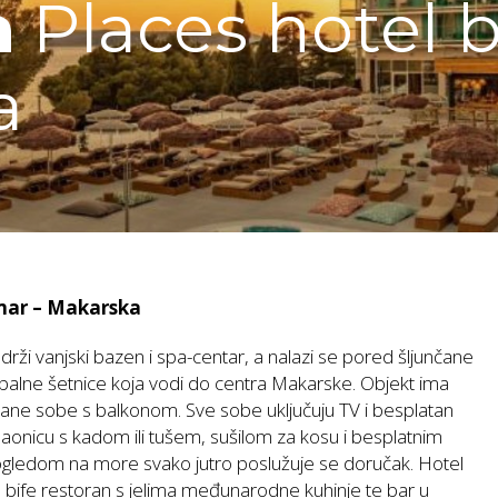
a
Places hotel 
a
amar – Makarska
rži vanjski bazen i spa-centar, a nalazi se pored šljunčane
balne šetnice koja vodi do centra Makarske. Objekt ima
rane sobe s balkonom. Sve sobe uključuju TV i besplatan
paonicu s kadom ili tušem, sušilom za kosu i besplatnim
gledom na more svako jutro poslužuje se doručak. Hotel
 bife restoran s jelima međunarodne kuhinje te bar u