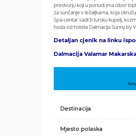
predvorju koji u ponudi ima izbor topli
za sunčanje s ležaljkama, koja okruž
Spa-centar sadrži tursku kupelj, kozm
hoda od hotela Dalmacija Sunny by 
Detaljan cjenik na linku ispo
Dalmacija Valamar Makarsk
Evro
Destinacija
Mjesto polaska