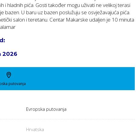
h i hladnih pića. Gosti također mogu uživati ne velikoj terasi
uje bazen. U baru uz bazen poslužuju se osvježavajuća pića.
etički salon i teretanu. Centar Makarske udaljen je 10 minuta
Valamar
d:
a 2026
pska putovanja
Evropska putovanja
Hrvatska