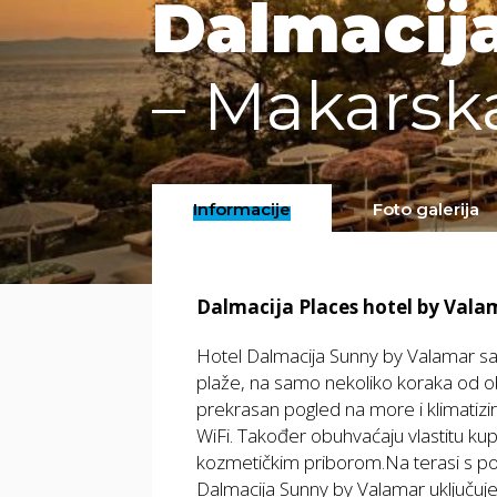
Dalmacij
– Makarsk
Informacije
Foto galerija
Dalmacija Places hotel by Val
Hotel Dalmacija Sunny by Valamar sad
plaže, na samo nekoliko koraka od o
prekrasan pogled na more i klimatizi
WiFi. Također obuhvaćaju vlastitu ku
kozmetičkim priborom.Na terasi s po
Dalmacija Sunny by Valamar uključuje