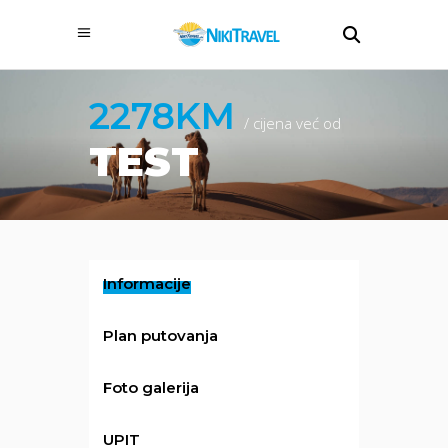
2278KM
/ cijena već od
TEST
Informacije
Plan putovanja
Foto galerija
UPIT