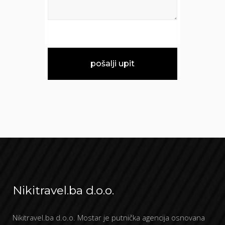
Nikitravel.ba d.o.o.
Nikitravel.ba d.o.o. Mostar je putnička agencija osnovana