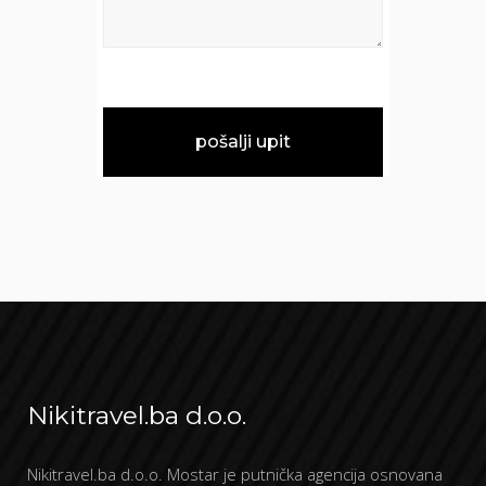
Nikitravel.ba d.o.o.
Nikitravel.ba d.o.o. Mostar je putnička agencija osnovana