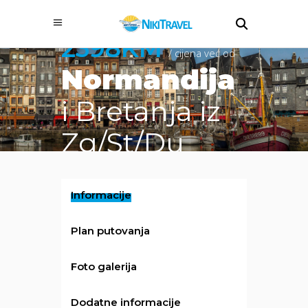
2398KM
/ cijena već od
Normandija
i Bretanja iz
Zg/St/Du
Informacije
Plan putovanja
Foto galerija
Dodatne informacije