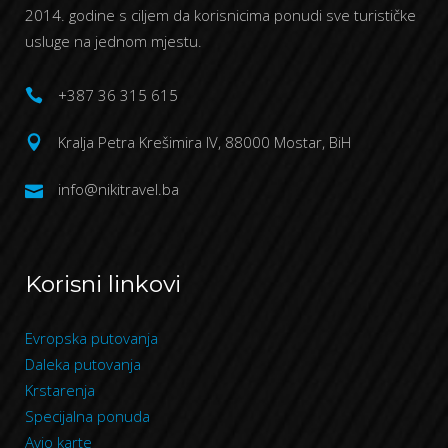
2014. godine s ciljem da korisnicima ponudi sve turističke
usluge na jednom mjestu.
+387 36 315 615
Kralja Petra Krešimira IV, 88000 Mostar, BiH
info@nikitravel.ba
Korisni linkovi
Evropska putovanja
Daleka putovanja
Krstarenja
Specijalna ponuda
Avio karte