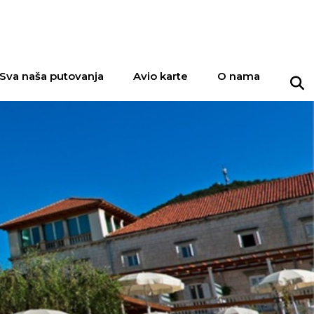
Sva naša putovanja
Avio karte
O nama