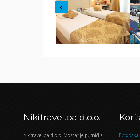
Nikitravel.ba d.o.o.
Koris
Nikitravel.ba d.o.o. Mostar je putnička
Evropska 