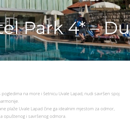
el Park 4* – D
pogledima na more i šetnicu Uvale Lapad, nudi savršen spoj
 harmonije.
čane plaže Uvale Lapad čine ga idealnim mjestom za odmor,
ija opuštenog i savršenog odmora.