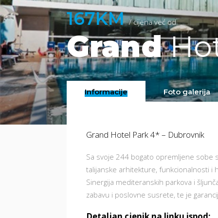
167KM
/ cijena već od
Grand
Hot
Informacije
Foto galerija
Grand Hotel Park 4* – Dubrovnik
Sa svoje 244 bogato opremljene sobe s 
talijanske arhitekture, funkcionalnosti i
Sinergija mediteranskih parkova i šljun
zabavu i poslovne susrete, te je garanc
Detaljan cjenik na linku ispod: