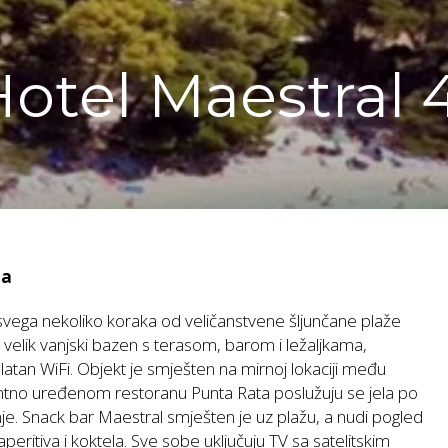
otel Maestral 4
la
svega nekoliko koraka od veličanstvene šljunčane plaže
 velik vanjski bazen s terasom, barom i ležaljkama,
atan WiFi. Objekt je smješten na mirnoj lokaciji među
no uređenom restoranu Punta Rata poslužuju se jela po
je. Snack bar Maestral smješten je uz plažu, a nudi pogled
aperitiva i koktela. Sve sobe uključuju TV sa satelitskim