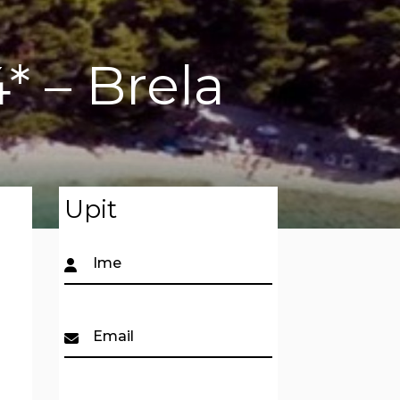
* – Brela
Upit