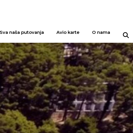
Sva naša putovanja
Avio karte
O nama