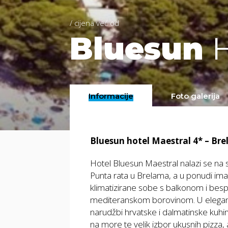
/ cijena već od
Bluesun
H
Informacije
Foto galerija
Bluesun hotel Maestral 4* – Bre
Hotel Bluesun Maestral nalazi se na 
Punta rata u Brelama, a u ponudi ima
klimatizirane sobe s balkonom i bespl
mediteranskom borovinom. U elegant
narudžbi hrvatske i dalmatinske kuhin
na more te velik izbor ukusnih pizza, 