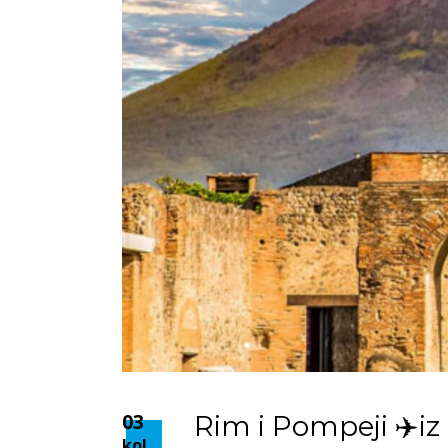
03
Rim i Pompeji ✈️iz
kol