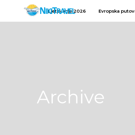
Ljetovanje 2026
Evropska putov
Archive