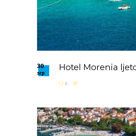
30
Hotel Morenia lje
srp
0