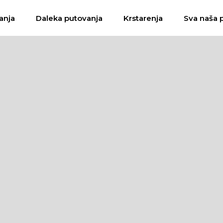
anja
Daleka putovanja
Krstarenja
Sva naša 