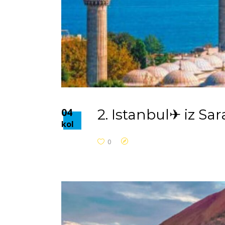
04
2. Istanbul✈ iz Sar
kol
0