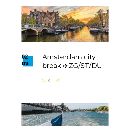
02
Amsterdam city
tra
break ✈️ZG/ST/DU
0