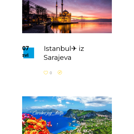
07
Istanbul✈ iz
svi
Sarajeva
0