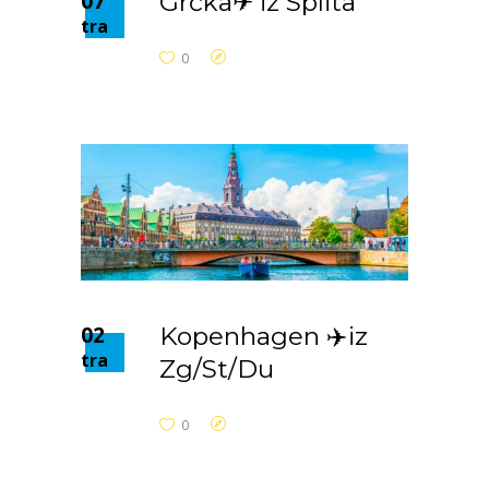
07
Grčka✈ iz Splita
tra
0
02
Kopenhagen ✈️iz
tra
Zg/St/Du
0