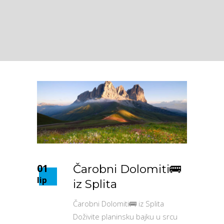
01
Čarobni Dolomiti🚌
lip
iz Splita
Čarobni Dolomiti🚌 iz Splita
Doživite planinsku bajku u srcu