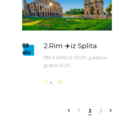
09
2.Rim ✈️iz Splita
ožu
RIM 4 DANA IZ SPLITA „Jubilarna
godina 2026“.
0
1
2
3