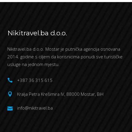
Nikitravel.ba d.o.o.
Nikitravel.ba d.o.o. Mostar je putnička agencija osnovana
2014. godine s ciljem da korisnicima ponudi sve turističke
usluge na jednom mjestu.
+387 36 315 615
Kralja Petra Krešimira IV, 88000 Mostar, BiH
info@nikitravel.ba