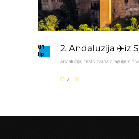
01
2. Andaluzija ✈️iz 
lip
Andaluzija, često zvana draguljem Špa
0