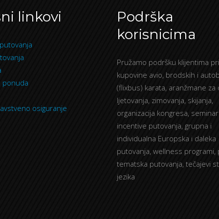
ni linkovi
Podrška
korisnicima
putovanja
tovanja
Pružamo podršku klijentima pri
a
kupovine avio, brodskih i auto
a ponuda
(flixbus) karata, aranžmane za
ljetovanja, zimovanja, skijanja,
avstveno osiguranje
organizacija kongresa, seminar
incentive putovanja, grupna i
individualna Europska i daleka
putovanja, wellness programi, 
tematska putovanja, tečajevi s
jezika