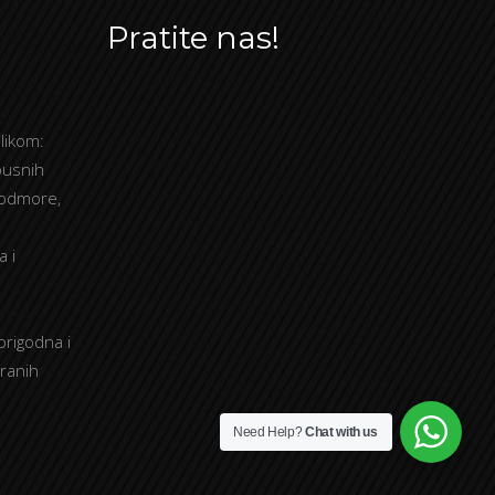
Pratite nas!
likom:
busnih
 odmore,
a i
prigodna i
tranih
Need Help?
Chat with us