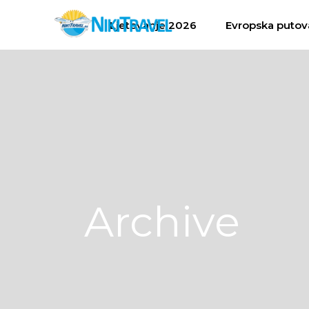
Ljetovanje 2026
Evropska putov
Archive