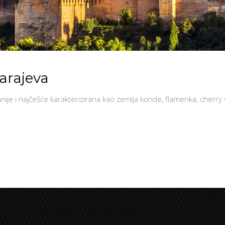
Sarajeva
nije i najčešće karakterizirana kao zemlja koride, flamenka, cherry