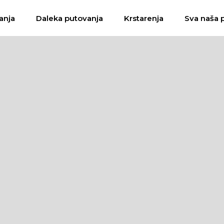
anja
Daleka putovanja
Krstarenja
Sva naša 