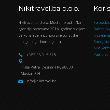
Nikitravel.ba d.o.o.
Koris
Nikitravel.ba d.o.o. Mostar je putnička
Evropska 
agencija osnovana 2014. godine s ciljem
Daleka pu
da korisnicima ponudi sve turističke
Krstarenj
usluge na jednom mjestu.
Specijaln
Avio karte
Putno zdr
+387 36 315 615
Kralja Petra Krešimira IV, 88000
Mostar, BiH
info@nikitravel.ba