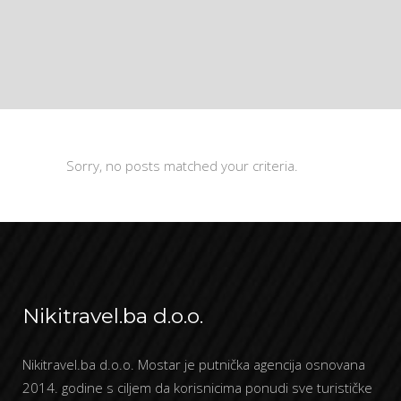
Sorry, no posts matched your criteria.
Nikitravel.ba d.o.o.
Nikitravel.ba d.o.o. Mostar je putnička agencija osnovana
2014. godine s ciljem da korisnicima ponudi sve turističke