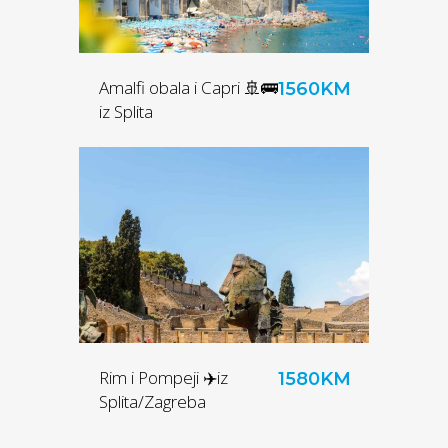
Amalfi obala i Capri 🚢🚌
1560KM
iz Splita
Rim i Pompeji ✈️iz
1580KM
Splita/Zagreba