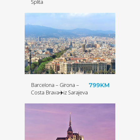
Splita
Barcelona – Girona –
799KM
Costa Brava✈️iz Sarajeva