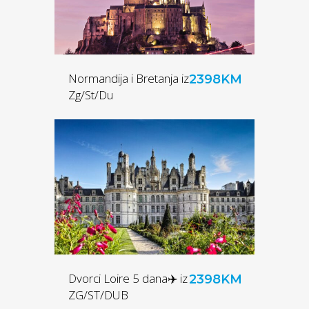
Normandija i Bretanja iz
2398KM
Zg/St/Du
Dvorci Loire 5 dana✈️ iz
2398KM
ZG/ST/DUB