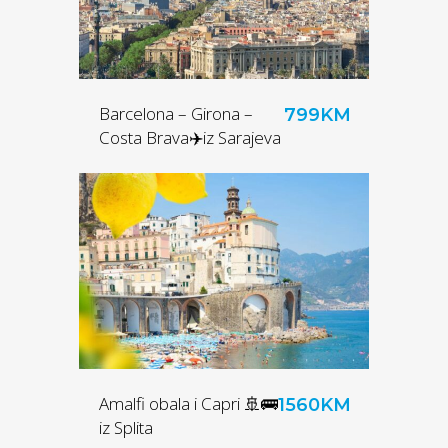
Barcelona – Girona –
799KM
Costa Brava✈️iz Sarajeva
Amalfi obala i Capri 🚢🚌
1560KM
iz Splita