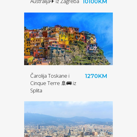
Australija✈ iz Zagreba
10100KM
Čarolija Toskane i
1270KM
Cinque Terre 🚢🚌 iz
Splita